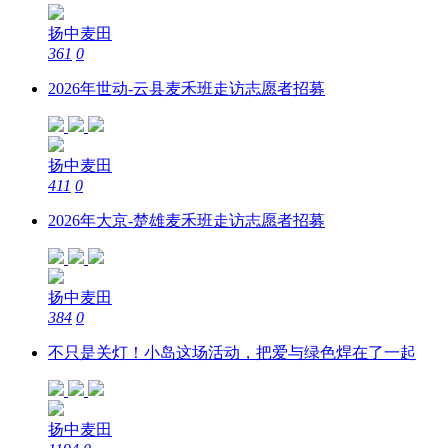
扬中麦田
361
0
2026年世动-云县麦禾班走访志愿者招募
扬中麦田
411
0
2026年大京-楚雄麦禾班走访志愿者招募
扬中麦田
384
0
不只是关灯！小岛这场活动，把爱与绿色焊在了一起
扬中麦田