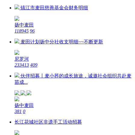
镇江市麦田慈善基金会财务明细
扬中麦田
118945
96
麦田计划扬中分社收支明细~~不断更新
尼罗河
233413
409
伙伴招募丨麦小荞的成长旅途，诚邀社会组织共赴麦
苗成...
扬中麦田
381
0
长江花城社区非遗手工活动招募