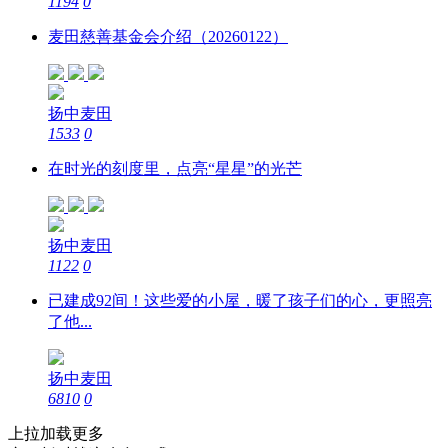
1194
0
麦田慈善基金会介绍（20260122）
扬中麦田
1533
0
在时光的刻度里，点亮“星星”的光芒
扬中麦田
1122
0
已建成92间！这些爱的小屋，暖了孩子们的心，更照亮
了他...
扬中麦田
6810
0
上拉加载更多