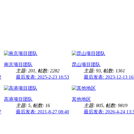
南京项目团队
昆山项目团队
主题: 201
,
帖数: 2282
主题: 93
,
帖数: 1361
2
最后发表: 2025-2-23 16:53
最后发表: 2023-12-13 16
高港项目团队
其他地区
主题: 5
,
帖数: 16
主题: 805
,
帖数: 9819
7
最后发表: 2021-8-27 08:40
最后发表: 2026-4-24 13: