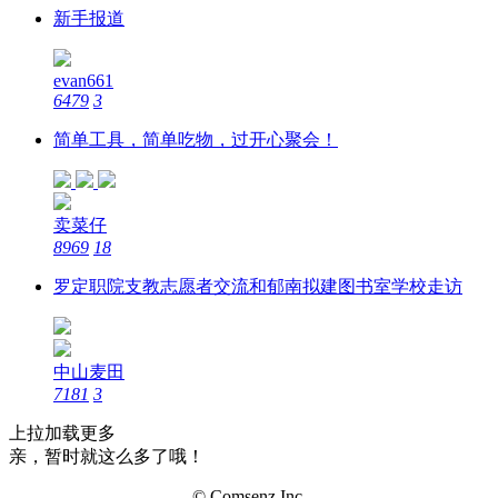
新手报道
evan661
6479
3
简单工具，简单吃物，过开心聚会！
卖菜仔
8969
18
罗定职院支教志愿者交流和郁南拟建图书室学校走访
中山麦田
7181
3
上拉加载更多
亲，暂时就这么多了哦！
© Comsenz Inc.