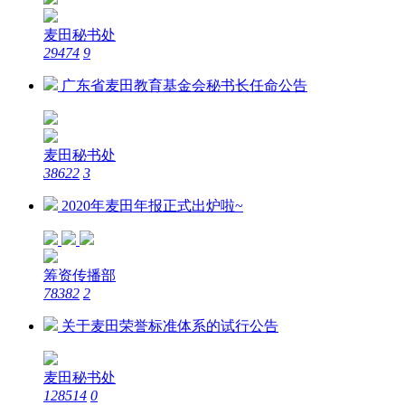
麦田秘书处
29474
9
广东省麦田教育基金会秘书长任命公告
麦田秘书处
38622
3
2020年麦田年报正式出炉啦~
筹资传播部
78382
2
关于麦田荣誉标准体系的试行公告
麦田秘书处
128514
0