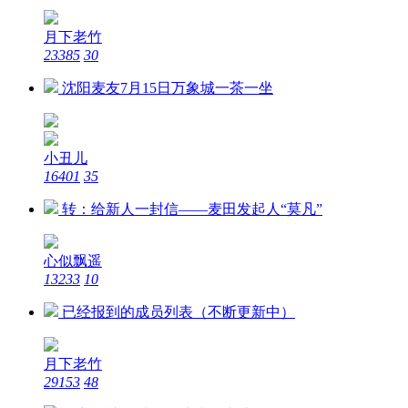
月下老竹
23385
30
沈阳麦友7月15日万象城一茶一坐
小丑儿
16401
35
转：给新人一封信——麦田发起人“莫凡”
心似飘遥
13233
10
已经报到的成员列表（不断更新中）
月下老竹
29153
48