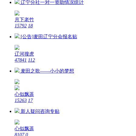
辽宁分社一对一资助情况统计
月下老竹
15792
18
[公告]麦田辽宁分会报名贴
辽河搜虎
47841
112
麦田之歌——小小的梦想
心似飘遥
15263
17
新人疑问咨询专贴
心似飘遥
8107
0