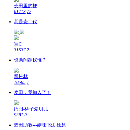
麦田里的梗
61713
72
我是麦二代
宝C
31537
2
资助问题找谁？
黑松林
10585
1
麦田，我加入了！
绵阳-桃子爱玥儿
9381
0
麦田助教---趣味书法 徐慧