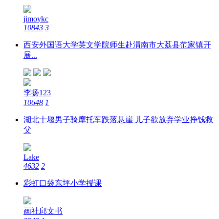
jimoykc
10843
3
西安外国语大学英文学院师生赴渭南市大荔县范家镇开
展...
李扬123
10648
1
湖北十堰男子骑摩托车跌落悬崖 儿子欲放弃学业挣钱救
父
Lake
4632
2
彩虹口袋东坪小学授课
画社邱文书