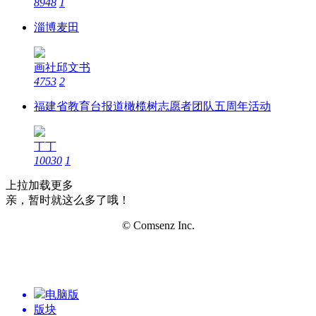
8948
1
淄博麦田
画社邱文书
4753
2
福建省教育台报道橄榄树志愿者团队五周年活动
丁丁
10030
1
上拉加载更多
亲，暂时就这么多了哦！
© Comsenz Inc.
电脑版
版块