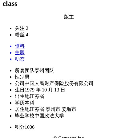
class
版主
关注 2
粉丝 4
资料
主题
动态
所属团队
泰州团队
性别
男
公司
中国人民财产保险股份有限公司
生日
1979 年 10 月 13 日
出生地
江苏省
学历
本科
居住地
江苏省 泰州市 姜堰市
毕业学校
中国政法大学
积分
1006