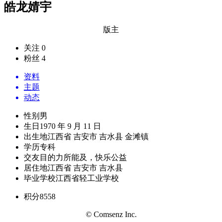
皓龙婧宇
版主
关注 0
粉丝 4
资料
主题
动态
性别
男
生日
1970 年 9 月 11 日
出生地
江西省 吉安市 吉水县 金滩镇
学历
专科
交友目的
力所能及，快乐公益
居住地
江西省 吉安市 吉水县
毕业学校
江西省轻工业学校
积分
8558
© Comsenz Inc.