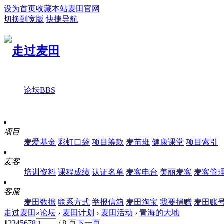
设为首页
收藏本站
麦田官网
切换到宽版
快捷导航
论坛
BBS
项目
麦爱基金
彩虹口袋
项目筹款
麦苗班
健康课堂
项目索引
麦客
培训资料
课程成绩
认证名单
麦客电台
美丽麦客
麦客管
客服
麦田数据
联系方式
举报信箱
麦田淘宝
我要捐赠
麦田账
走过麦田
»
论坛
›
麦田计划
›
麦田活动
›
青海的大地
1
2
3
4
5
6
7
8
/ 8 页
下一页