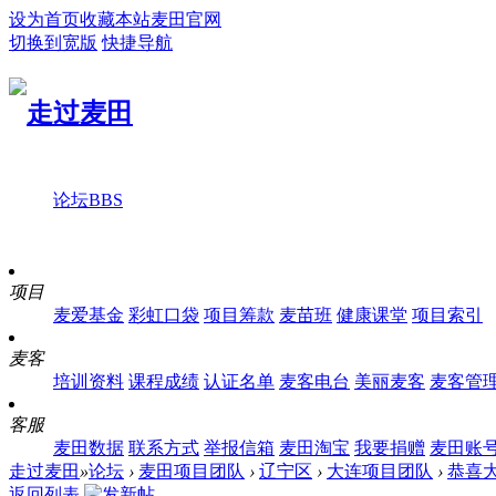
设为首页
收藏本站
麦田官网
切换到宽版
快捷导航
论坛
BBS
项目
麦爱基金
彩虹口袋
项目筹款
麦苗班
健康课堂
项目索引
麦客
培训资料
课程成绩
认证名单
麦客电台
美丽麦客
麦客管
客服
麦田数据
联系方式
举报信箱
麦田淘宝
我要捐赠
麦田账
走过麦田
»
论坛
›
麦田项目团队
›
辽宁区
›
大连项目团队
›
恭喜
返回列表