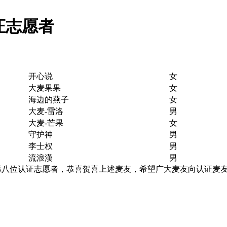
证志愿者
开心说
女
大麦果果
女
海边的燕子
女
大麦-雷洛
男
大麦-芒果
女
守护神
男
李士权
男
流浪漢
男
添八位认证志愿者，恭喜贺喜上述麦友，希望广大麦友向认证麦