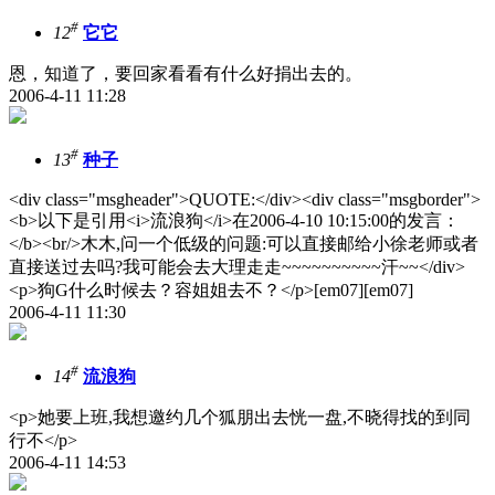
#
12
它它
恩，知道了，要回家看看有什么好捐出去的。
2006-4-11 11:28
#
13
种子
<div class="msgheader">QUOTE:</div><div class="msgborder">
<b>以下是引用<i>流浪狗</i>在2006-4-10 10:15:00的发言：
</b><br/>木木,问一个低级的问题:可以直接邮给小徐老师或者
直接送过去吗?我可能会去大理走走~~~~~~~~~~汗~~</div>
<p>狗G什么时候去？容姐姐去不？</p>[em07][em07]
2006-4-11 11:30
#
14
流浪狗
<p>她要上班,我想邀约几个狐朋出去恍一盘,不晓得找的到同
行不</p>
2006-4-11 14:53