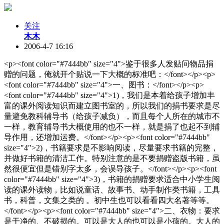
关注
木木
2006-4-7 16:16
<p><font color="#7444bb" size="4">鉴于很多人发贴问物品捐
赠的问题，俺就开个贴说一下大概的标准吧：</font></p><p>
<font color="#7444bb" size="4">一、图书：</font></p><p>
<font color="#7444bb" size="4">1)，我们是本着给孩子增加丰
富的课外阅读知识而建立图书室的，所以我们的捐书要求是尽
量避免教科辅导书（给孩子减负），而且每个人所在的城市不
一样，教育辅导书大概使用的也不一样，就是捐了也起不到辅
导作用，还增加运费。</font></p><p><font color="#7444bb"
size="4">2)，书籍要求是不影响阅读，尽量要求书籍的完整，
并做好书籍的清洁工作。特别注意的是不要捐赠盗版书籍，虽
然很便宜但是错别字太多，会误导孩子。</font></p><p><font
color="#7444bb" size="4">3)，书籍的捐赠要求适合中小学生阅
读的课外读物，比如说童话、故事书、动手制作类书籍，工具
书，科普，文集之类的 。初中生也可以看看四大名著等等。
</font></p><p><font color="#7444bb" size="4">二、衣物：要求
是干净的、不破损的。可以是大人的也可以是小孩的。大人的