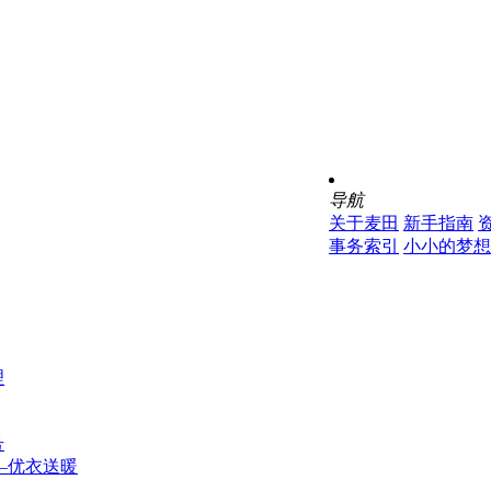
导航
关于麦田
新手指南
事务索引
小小的梦想
理
号
—优衣送暖