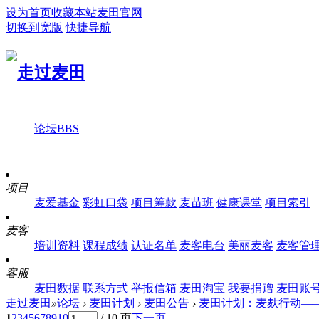
设为首页
收藏本站
麦田官网
切换到宽版
快捷导航
论坛
BBS
项目
麦爱基金
彩虹口袋
项目筹款
麦苗班
健康课堂
项目索引
麦客
培训资料
课程成绩
认证名单
麦客电台
美丽麦客
麦客管
客服
麦田数据
联系方式
举报信箱
麦田淘宝
我要捐赠
麦田账
走过麦田
»
论坛
›
麦田计划
›
麦田公告
›
麦田计划：麦麸行动—
1
2
3
4
5
6
7
8
9
10
/ 10 页
下一页