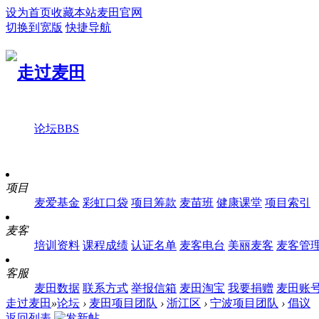
设为首页
收藏本站
麦田官网
切换到宽版
快捷导航
论坛
BBS
项目
麦爱基金
彩虹口袋
项目筹款
麦苗班
健康课堂
项目索引
麦客
培训资料
课程成绩
认证名单
麦客电台
美丽麦客
麦客管
客服
麦田数据
联系方式
举报信箱
麦田淘宝
我要捐赠
麦田账
走过麦田
»
论坛
›
麦田项目团队
›
浙江区
›
宁波项目团队
›
倡议
返回列表