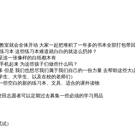
个教室就会全体开动 大家一起把堆积了一年多的书本全部打包带
的练习本 这些练习本难道就白白的就这么扔掉？
甚至连一张像样的白纸都木有
”手机起来 为这些孩子们做些什么吗？
多 但是 我们也想尽我们属于我们自己的一份力量 去帮助这些大
校学生、大学生、以及在校的老师们）
集一些空白的新的练习本、文具、适合的课外读物
们麦田志愿者可以定期过去募集一些必须的学习用品
试试）