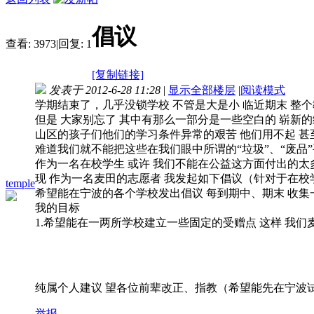
倡议
查看:
3973
|
回复:
1
[复制链接]
发表于 2012-6-28 11:28
|
显示全部楼层
|
阅读模式
学期结束了，几乎没锁学校 不管是大是小 临近期末 整
但是 大家别忘了 其中有那么一部分是一些空白的 崭新
山区的孩子们他们的学习条件异常的艰苦 他们用不起 
难道我们就不能把这些在我们眼中所谓的“垃圾”、“废品
作为一名在校学生 或许 我们不能在公益这方面付出的太
现 作为一名麦田的志愿者 我发起如下倡议（针对于在
temple
希望能在宁波的各个学校发出倡议 每到期中、期末 收
我的目标
1.希望能在一两所学校建立一些固定的受赠点 这样 我
纯属个人建议 望各位前辈改正、指教（希望能先在宁波
举报