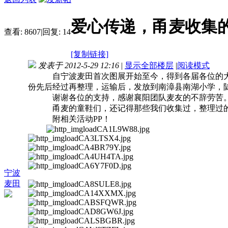
爱心传递，甬麦收集
查看:
8607
|
回复:
14
[复制链接]
发表于 2012-5-29 12:16
|
显示全部楼层
|
阅读模式
自宁波麦田首次图展开始至今，得到各届各位的大力支
份先后经过再整理，运输后，发放到南漳县南湖小学，
谢谢各位的支持，感谢襄阳团队麦友的不辞劳苦。我
甬麦的童鞋们，还记得那些我们收集过，整理过的
附相关活动PP！
宁波
麦田