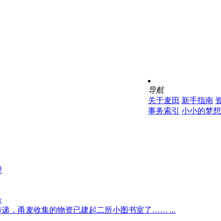
导航
关于麦田
新手指南
事务索引
小小的梦想
理
号
递，甬麦收集的物资已建起二所小图书室了…… ...