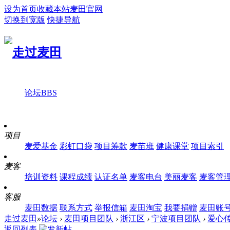
设为首页
收藏本站
麦田官网
切换到宽版
快捷导航
论坛
BBS
项目
麦爱基金
彩虹口袋
项目筹款
麦苗班
健康课堂
项目索引
麦客
培训资料
课程成绩
认证名单
麦客电台
美丽麦客
麦客管
客服
麦田数据
联系方式
举报信箱
麦田淘宝
我要捐赠
麦田账
走过麦田
»
论坛
›
麦田项目团队
›
浙江区
›
宁波项目团队
›
爱心传
返回列表