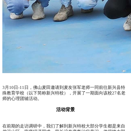
3
月
10
日
-11
日，佛山麦田
邀请到麦友张军老师
一同前往新兴县特
殊教育学校（以下简称新兴特校），开展了一期面向该校
27
名老
师的心理团辅活动。
活动背景
在前期的走访调研中，我们了解到新兴特校大部分学生都是来自