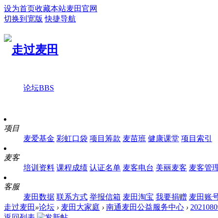
设为首页
收藏本站
麦田官网
切换到宽版
快捷导航
论坛
BBS
项目
麦爱基金
彩虹口袋
项目筹款
麦苗班
健康课堂
项目索引
麦客
培训资料
课程成绩
认证名单
麦客电台
美丽麦客
麦客管
客服
麦田数据
联系方式
举报信箱
麦田淘宝
我要捐赠
麦田账
走过麦田
»
论坛
›
麦田大家庭
›
南通麦田公益服务中心
›
2021
返回列表