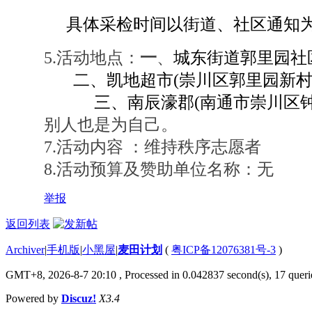
具体采检时间以街道、社区通知
5.活动地点：
一
、
城东街道郭里园社
二、
凯地超市(崇川区郭里园新村附
三、
南辰濠郡(南通市崇川区钟
别人也是为自己。
7.活动内容 ：
维持秩序志愿者
8.活动预算及赞助单位名称：无
举报
返回列表
Archiver
|
手机版
|
小黑屋
|
麦田计划
(
粤ICP备12076381号-3
)
GMT+8, 2026-8-7 20:10
, Processed in 0.042837 second(s), 17 querie
Powered by
Discuz!
X3.4