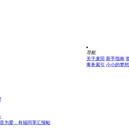
导航
关于麦田
新手指南
事务索引
小小的梦想
理
号
6.23音为爱，有福同享汇报帖