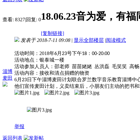
18.06.23音为爱，
查看:
8327
|
回复:
0
[复制链接]
发表于 2018-7-11 09:08
|
显示全部楼层
|
阅读模式
活动时间：
2018
年
月
号下午
：
6
23
18
00-20:00
活动地点：银泰城一楼
活动参加人员人：邵老师
苗苗姥姥
丛洪磊
毛笑笑
高畅
淄博
活动内容：接收和清点捐赠的物资
麦田
6
月
日下午淄博麦田计划联合罗兰数字音乐教育淄博中
23
他们宣传麦田计划，义卖结束后，小朋友们主动的把书和
举报
返回列表