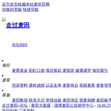
设为首页
收藏本站
麦田官网
切换到宽版
快捷导航
论坛
BBS
项目
麦爱基金
彩虹口袋
项目筹款
麦苗班
健康课堂
项目索引
麦客
培训资料
课程成绩
认证名单
麦客电台
美丽麦客
麦客管
客服
麦田数据
联系方式
举报信箱
麦田淘宝
我要捐赠
麦田账
走过麦田
»
论坛
›
麦田大家庭
›
淄博麦田公益助学中心
›
18.0
返回列表