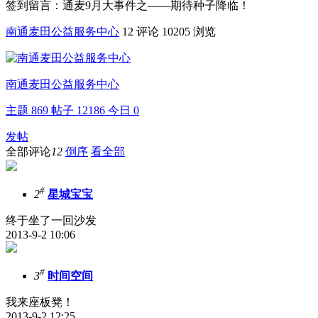
签到留言：通麦9月大事件之——期待种子降临！
南通麦田公益服务中心
12 评论
10205 浏览
南通麦田公益服务中心
主题
869
帖子
12186
今日
0
发帖
全部评论
12
倒序
看全部
#
2
星城宝宝
终于坐了一回沙发
2013-9-2 10:06
#
3
时间空间
我来座板凳！
2013-9-2 12:25