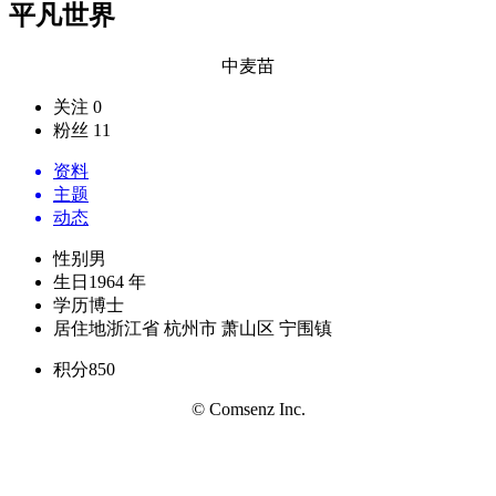
平凡世界
中麦苗
关注 0
粉丝 11
资料
主题
动态
性别
男
生日
1964 年
学历
博士
居住地
浙江省 杭州市 萧山区 宁围镇
积分
850
© Comsenz Inc.