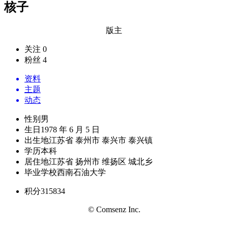
核子
版主
关注 0
粉丝 4
资料
主题
动态
性别
男
生日
1978 年 6 月 5 日
出生地
江苏省 泰州市 泰兴市 泰兴镇
学历
本科
居住地
江苏省 扬州市 维扬区 城北乡
毕业学校
西南石油大学
积分
315834
© Comsenz Inc.