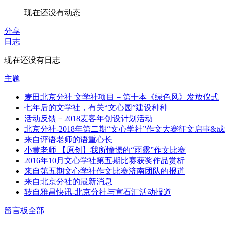
现在还没有动态
分享
日志
现在还没有日志
主题
麦田北京分社 文学社项目－第十本《绿色风》发放仪式
七年后的文学社，有关“文心园”建设种种
活动反馈－2018麦客年创设计划活动
北京分社-2018年第二期“文心学社”作文大赛征文启事&
来自评语老师的语重心长
小黄老师 【原创】我所憧憬的“雨露”作文比赛
2016年10月文心学社第五期比赛获奖作品赏析
来自第五期文心学社作文比赛济南团队的报道
来自北京分社的最新消息
转自雅昌快讯-北京分社与宣石汇活动报道
留言板
全部