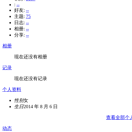
:
--
好友:
--
主题:
75
日志:
--
相册:
--
分享:
--
相册
现在还没有相册
记录
现在还没有记录
个人资料
性别
女
生日
2014 年 8 月 6 日
查看全部个
动态