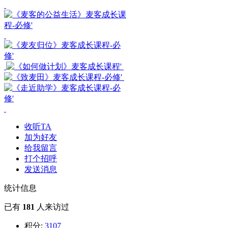
收听TA
加为好友
给我留言
打个招呼
发送消息
统计信息
已有
181
人来访过
积分:
3107