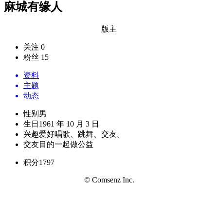
麻城有缘人
版主
关注 0
粉丝 15
资料
主题
动态
性别
男
生日
1961 年 10 月 3 日
兴趣爱好
唱歌、跳舞、交友。
交友目的
一起做公益
积分
1797
© Comsenz Inc.