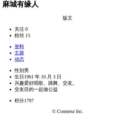
麻城有缘人
版主
关注 0
粉丝 15
资料
主题
动态
性别
男
生日
1961 年 10 月 3 日
兴趣爱好
唱歌、跳舞、交友。
交友目的
一起做公益
积分
1797
© Comsenz Inc.