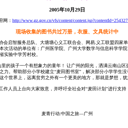
2005年10月29日
府网：
http://www.gz.gov.cn/vfs/content/content.jsp?contentId=2543
现场收集的图书共过万册，衣服、文具统计中
会启智服务总队、大塘塘心义工联合会、网易.义工联盟四家单
参加本次活动的单位有：广州医学院、广州大学数学与信息科学学
省实验中学芳村校。
里的孩子一个有想象力的童年！ 让广州的阳光，洒满云南山区
之力。帮助部分小学校建立“麦田图书室”，解决部分小学学生
这个世界上，远离贫穷之外有一个更美的地方，那就是梦想，犹
作人员上台向大家致意，并呼吁全社会对“麦田计划”进行支持
麦青行动:中国之旅—广州