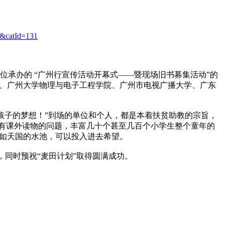
27&catId=131
位承办的 “广州行宣传活动开幕式――暨现场旧书募集活动”的
院、广州大学物理与电子工程学院、广州市电视广播大学、广东
孩子的梦想！”到场的单位和个人，都是本着扶贫助教的宗旨，
没有课外读物的问题，丰富几十个甚至几百个小学生整个童年的
如天国的水池，可以投入进去希望。
，同时预祝“麦田计划”取得圆满成功。