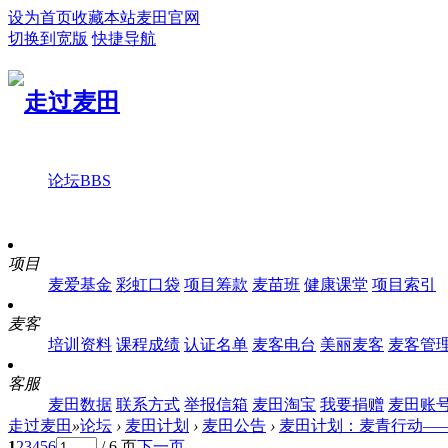
设为首页
收藏本站
麦田官网
切换到宽版
快捷导航
论坛
BBS
项目
麦爱基金
彩虹口袋
项目筹款
麦苗班
健康课堂
项目索引
麦客
培训资料
课程成绩
认证名单
麦客电台
美丽麦客
麦客管
客服
麦田数据
联系方式
举报信箱
麦田淘宝
我要捐赠
麦田账
走过麦田
»
论坛
›
麦田计划
›
麦田公告
›
麦田计划：麦青行动—
1
2
3
4
5
6
/ 6 页
下一页