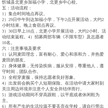
忻城县北更乡加福小学，北更乡中心校。
五：活动流程：
1）集合时间地点再议。
2）29日中午到达加福小学，下午2点开展活动，大约2
小时结束。晚上食宿点再议。
3）30日早上10点，北更小学开展活动，大约2小时。活
动结束返程。
4）招募两部车辆《不限车型》及志愿者
10名。
六：注意事项及要求
1）认同麦田理念，富有耐心、爱心和亲和力，并热爱
麦田的朋友。
2）身体健康，无传染疾病，服从安排，尊重他人，遵
守时间，团队合作。
3）全程穿麦服，保持志愿者良好形象。
4）出发前会购买个人短期保险。在活动中请大家时刻
关注周边环境并注意个人安全并结伴而行。
5）游戏活动期间不穿高跟鞋，以平底或者休闲鞋为
主。
6）所有产生的生活垃圾不要丢弃在学校，请自行带出