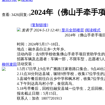
2024年（佛山手牵手
查看:
3426
|
回复:
0
[复制链接]
发表于 2024-5-13 12:40
|
显示全部楼层
|
阅读模式
2024年（佛山手牵手项目）春季资
时间：2024年5月17~18日。
地点：融水县白云乡~大年乡。
活动内容：去9所学校收集佛山手牵手项目资助学生
招募车辆及志愿者：车辆一部，不限车型，志愿者5
活动安装：
柳州麦田
1.5月17日早上9点半广雅路汪家巷路口集合。9点40
2.11点30分到达县城，辗转9所学校，收集17位学生
3.县城午餐后前往白云乡中学和枫木村，收集7位学生
4.下午到达高马村小学，食宿高马。
5.18号早餐后，回程往融安县城一位学生，之后回柳
报名截止日期：5月15日。
联系人：加衣 18077201913