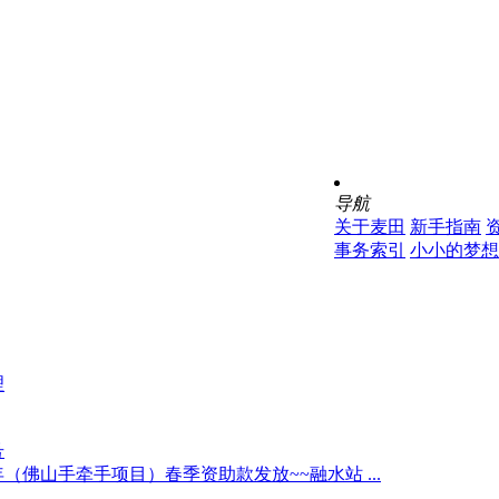
导航
关于麦田
新手指南
事务索引
小小的梦想
理
号
4年（佛山手牵手项目）春季资助款发放~~融水站 ...