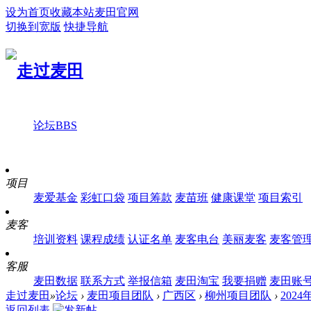
设为首页
收藏本站
麦田官网
切换到宽版
快捷导航
论坛
BBS
项目
麦爱基金
彩虹口袋
项目筹款
麦苗班
健康课堂
项目索引
麦客
培训资料
课程成绩
认证名单
麦客电台
美丽麦客
麦客管
客服
麦田数据
联系方式
举报信箱
麦田淘宝
我要捐赠
麦田账
走过麦田
»
论坛
›
麦田项目团队
›
广西区
›
柳州项目团队
›
202
返回列表