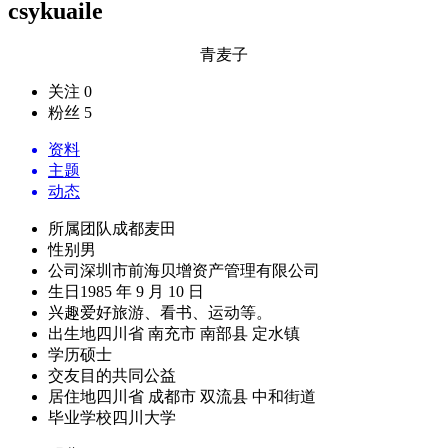
csykuaile
青麦子
关注 0
粉丝 5
资料
主题
动态
所属团队
成都麦田
性别
男
公司
深圳市前海贝增资产管理有限公司
生日
1985 年 9 月 10 日
兴趣爱好
旅游、看书、运动等。
出生地
四川省 南充市 南部县 定水镇
学历
硕士
交友目的
共同公益
居住地
四川省 成都市 双流县 中和街道
毕业学校
四川大学