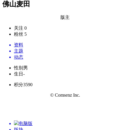
佛山麦田
版主
关注 0
粉丝 5
资料
主题
动态
性别
男
生日
-
积分
3590
© Comsenz Inc.
电脑版
版块