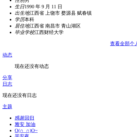
性别
男
生日
1990 年 9 月 11 日
出生地
江西省 上饶市 婺源县 赋春镇
学历
本科
居住地
江西省 南昌市 青山湖区
毕业学校
江西财经大学
查看全部个
动态
现在还没有动态
分享
日志
现在还没有日志
主题
感谢回归
雅安 加油
O(∩_∩)O~
平安夜