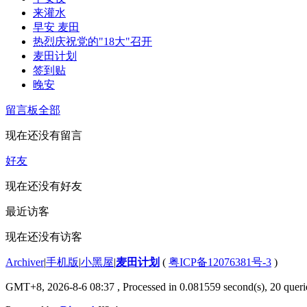
来灌水
早安 麦田
热烈庆祝党的"18大"召开
麦田计划
签到贴
晚安
留言板
全部
现在还没有留言
好友
现在还没有好友
最近访客
现在还没有访客
Archiver
|
手机版
|
小黑屋
|
麦田计划
(
粤ICP备12076381号-3
)
GMT+8, 2026-8-6 08:37
, Processed in 0.081559 second(s), 20 querie