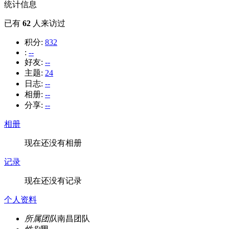
统计信息
已有
62
人来访过
积分:
832
:
--
好友:
--
主题:
24
日志:
--
相册:
--
分享:
--
相册
现在还没有相册
记录
现在还没有记录
个人资料
所属团队
南昌团队