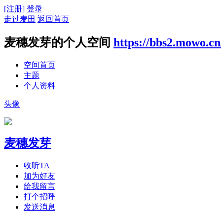
[注册]
登录
走过麦田
返回首页
麦穗发芽的个人空间
https://bbs2.mowo.c
空间首页
主题
个人资料
头像
麦穗发芽
收听TA
加为好友
给我留言
打个招呼
发送消息