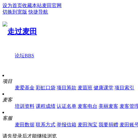
设为首页
收藏本站
麦田官网
切换到宽版
快捷导航
论坛
BBS
项目
麦爱基金
彩虹口袋
项目筹款
麦苗班
健康课堂
项目索引
麦客
培训资料
课程成绩
认证名单
麦客电台
美丽麦客
麦客管
客服
麦田数据
联系方式
举报信箱
麦田淘宝
我要捐赠
麦田账
请先登录后才能继续浏览