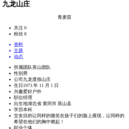
九龙山庄
青麦苗
关注 0
粉丝 8
资料
主题
动态
所属团队
英山团队
性别
男
公司
九龙度假山庄
生日
1973 年 11 月 1 日
兴趣爱好
户外
职位
经理
出生地
湖北省 黄冈市 英山县
学历
本科
交友目的
让同样的微笑在孩子们的脸上展现，让同样的
希望在他们的胸中燃起！
职业
个体