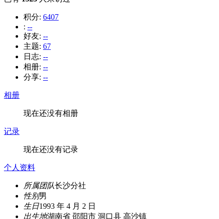
积分:
6407
:
--
好友:
--
主题:
67
日志:
--
相册:
--
分享:
--
相册
现在还没有相册
记录
现在还没有记录
个人资料
所属团队
长沙分社
性别
男
生日
1993 年 4 月 2 日
出生地
湖南省 邵阳市 洞口县 高沙镇