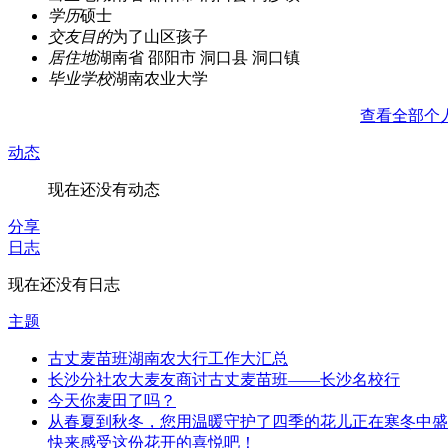
学历
硕士
交友目的
为了山区孩子
居住地
湖南省 邵阳市 洞口县 洞口镇
毕业学校
湖南农业大学
查看全部个
动态
现在还没有动态
分享
日志
现在还没有日志
主题
古丈麦苗班湖南农大行工作大汇总
长沙分社农大麦友商讨古丈麦苗班——长沙名校行
今天你麦田了吗？
从春夏到秋冬，您用温暖守护了四季的花儿正在寒冬中盛
快来感受这份花开的喜悦吧！