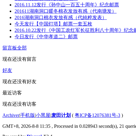
2016.11.12发行《孙中山一百五十周年》纪念邮票
201611湖南洞口暖冬棉衣发放有感（代南塘发）
2016湖南洞口棉衣发放有感（代純粹发表）
今天发行【中国灯塔】邮票一套五枚
2016.10.22发行《中国工农红军长征胜利八十周年》纪念
今日发行《中华孝道二》邮票
留言板
全部
现在还没有留言
好友
现在还没有好友
最近访客
现在还没有访客
Archiver
|
手机版
|
小黑屋
|
麦田计划
(
粤ICP备12076381号-3
)
GMT+8, 2026-8-8 11:35
, Processed in 0.028943 second(s), 21 querie