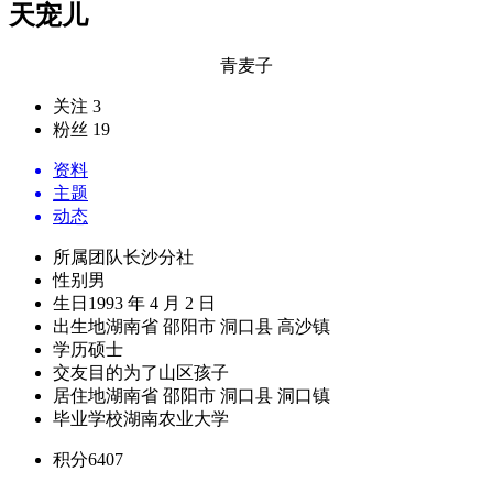
天宠儿
青麦子
关注 3
粉丝 19
资料
主题
动态
所属团队
长沙分社
性别
男
生日
1993 年 4 月 2 日
出生地
湖南省 邵阳市 洞口县 高沙镇
学历
硕士
交友目的
为了山区孩子
居住地
湖南省 邵阳市 洞口县 洞口镇
毕业学校
湖南农业大学
积分
6407