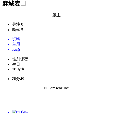
麻城麦田
版主
关注 0
粉丝 5
资料
主题
动态
性别
保密
生日
-
学历
博士
积分
49
© Comsenz Inc.
电脑版