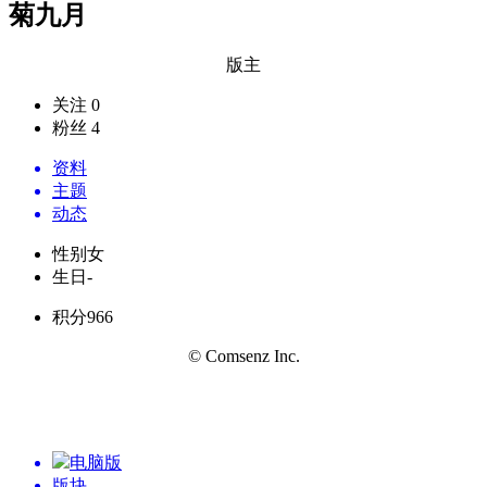
菊九月
版主
关注 0
粉丝 4
资料
主题
动态
性别
女
生日
-
积分
966
© Comsenz Inc.
电脑版
版块