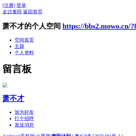
[注册]
登录
走过麦田
返回首页
萧不才的个人空间
https://bbs2.mowo.cn/?
空间首页
主题
个人资料
留言板
萧不才
加为好友
打个招呼
发送消息