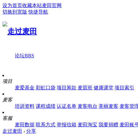
设为首页
收藏本站
麦田官网
切换到宽版
快捷导航
论坛
BBS
项目
麦爱基金
彩虹口袋
项目筹款
麦苗班
健康课堂
项目索引
麦客
培训资料
课程成绩
认证名单
麦客电台
美丽麦客
麦客管
客服
麦田数据
联系方式
举报信箱
麦田淘宝
我要捐赠
麦田账
走过麦田
›
分享