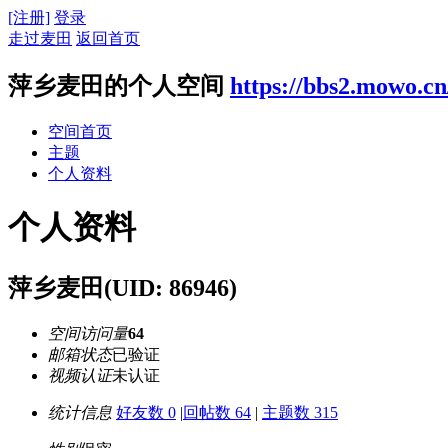
[注册]
登录
走过麦田
返回首页
萍乡麦田的个人空间
https://bbs2.mowo.c
空间首页
主题
个人资料
个人资料
萍乡麦田
(UID: 86946)
空间访问量
64
邮箱状态
已验证
视频认证
未认证
统计信息
好友数 0
|
回帖数 64
|
主题数 315