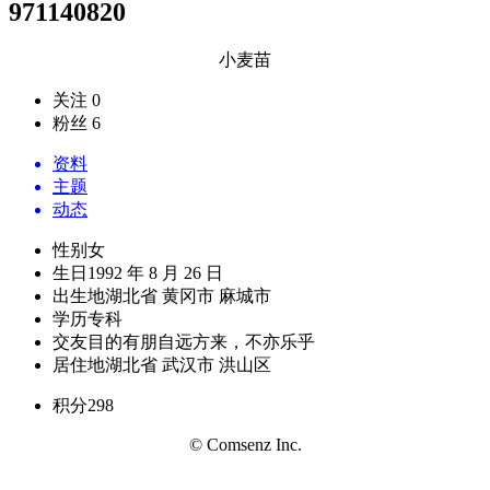
971140820
小麦苗
关注 0
粉丝 6
资料
主题
动态
性别
女
生日
1992 年 8 月 26 日
出生地
湖北省 黄冈市 麻城市
学历
专科
交友目的
有朋自远方来，不亦乐乎
居住地
湖北省 武汉市 洪山区
积分
298
© Comsenz Inc.