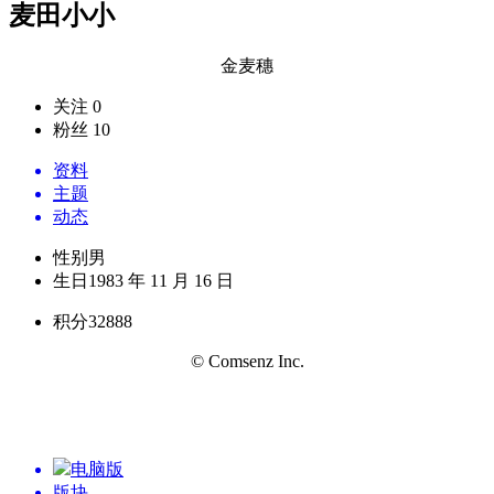
麦田小小
金麦穗
关注 0
粉丝 10
资料
主题
动态
性别
男
生日
1983 年 11 月 16 日
积分
32888
© Comsenz Inc.
电脑版
版块