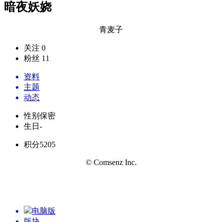
暗夜妖娆
青麦子
关注 0
粉丝 11
资料
主题
动态
性别
保密
生日
-
积分
5205
© Comsenz Inc.
电脑版
版块