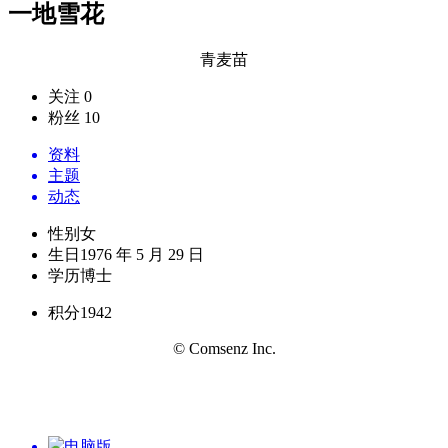
一地雪花
青麦苗
关注 0
粉丝 10
资料
主题
动态
性别
女
生日
1976 年 5 月 29 日
学历
博士
积分
1942
© Comsenz Inc.
电脑版