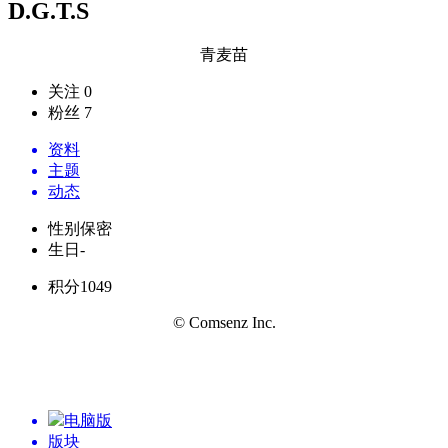
D.G.T.S
青麦苗
关注 0
粉丝 7
资料
主题
动态
性别
保密
生日
-
积分
1049
© Comsenz Inc.
电脑版
版块