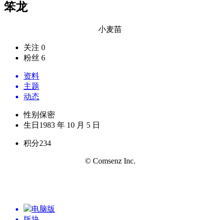
笨龙
小麦苗
关注 0
粉丝 6
资料
主题
动态
性别
保密
生日
1983 年 10 月 5 日
积分
234
© Comsenz Inc.
电脑版
版块