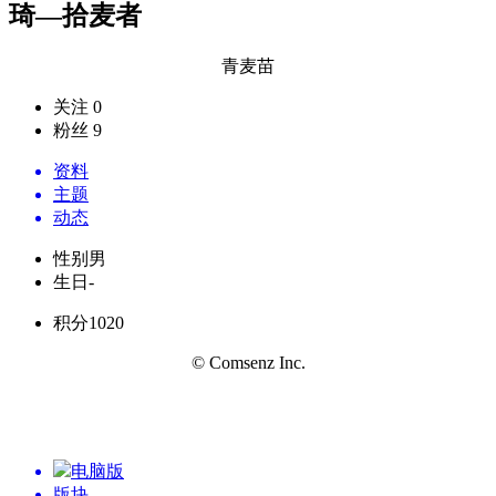
琦—拾麦者
青麦苗
关注 0
粉丝 9
资料
主题
动态
性别
男
生日
-
积分
1020
© Comsenz Inc.
电脑版
版块