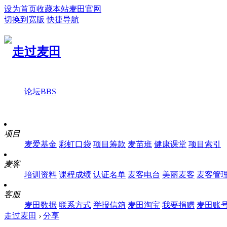
设为首页
收藏本站
麦田官网
切换到宽版
快捷导航
论坛
BBS
项目
麦爱基金
彩虹口袋
项目筹款
麦苗班
健康课堂
项目索引
麦客
培训资料
课程成绩
认证名单
麦客电台
美丽麦客
麦客管
客服
麦田数据
联系方式
举报信箱
麦田淘宝
我要捐赠
麦田账
走过麦田
›
分享