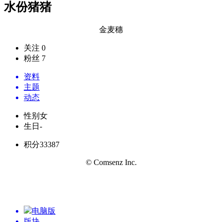
水份猪猪
金麦穗
关注 0
粉丝 7
资料
主题
动态
性别
女
生日
-
积分
33387
© Comsenz Inc.
电脑版
版块