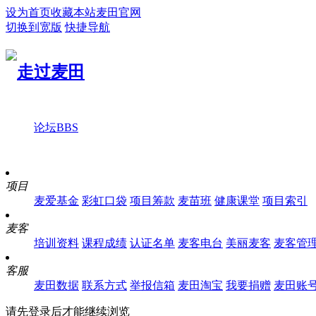
设为首页
收藏本站
麦田官网
切换到宽版
快捷导航
论坛
BBS
项目
麦爱基金
彩虹口袋
项目筹款
麦苗班
健康课堂
项目索引
麦客
培训资料
课程成绩
认证名单
麦客电台
美丽麦客
麦客管
客服
麦田数据
联系方式
举报信箱
麦田淘宝
我要捐赠
麦田账
请先登录后才能继续浏览