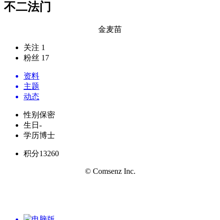
不二法门
金麦苗
关注 1
粉丝 17
资料
主题
动态
性别
保密
生日
-
学历
博士
积分
13260
© Comsenz Inc.
电脑版