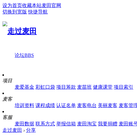
设为首页
收藏本站
麦田官网
切换到宽版
快捷导航
论坛
BBS
项目
麦爱基金
彩虹口袋
项目筹款
麦苗班
健康课堂
项目索引
麦客
培训资料
课程成绩
认证名单
麦客电台
美丽麦客
麦客管
客服
麦田数据
联系方式
举报信箱
麦田淘宝
我要捐赠
麦田账
走过麦田
›
分享