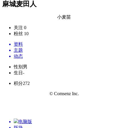
麻城麦田人
小麦苗
关注 0
粉丝 10
资料
主题
动态
性别
男
生日
-
积分
272
© Comsenz Inc.
电脑版
版块